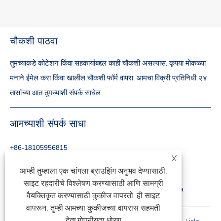
चौकशी पाठवा
तुमच्याकडे कोटेशन किंवा सहकार्याबद्दल काही चौकशी असल्यास, कृपया मोकळ्या
मनाने ईमेल करा किंवा खालील चौकशी फॉर्म वापरा. आमचा विक्री प्रतिनिधी २४
तासांच्या आत तुमच्याशी संपर्क साधेल.
आमच्याशी संपर्क साधा
+86-18105956815
X
inquiry@qzmachine.com
आम्ही तुम्हाला एक चांगला ब्राउझिंग अनुभव देण्यासाठी,
साइट रहदारीचे विश्लेषण करण्यासाठी आणि सामग्री
No.777, Zhangban Town, TIA, Quanzhou, Fujian, China
वैयक्तिकृत करण्यासाठी कुकीज वापरतो. ही साइट
वापरून, तुम्ही आमच्या कुकीजच्या वापरास सहमती
देता.
गोपनीयता धोरण