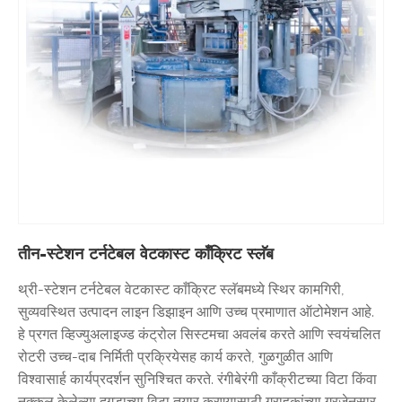
तीन-स्टेशन टर्नटेबल वेटकास्ट काँक्रिट स्लॅब
थ्री-स्टेशन टर्नटेबल वेटकास्ट काँक्रिट स्लॅबमध्ये स्थिर कामगिरी,
सुव्यवस्थित उत्पादन लाइन डिझाइन आणि उच्च प्रमाणात ऑटोमेशन आहे.
हे प्रगत व्हिज्युअलाइज्ड कंट्रोल सिस्टमचा अवलंब करते आणि स्वयंचलित
रोटरी उच्च-दाब निर्मिती प्रक्रियेसह कार्य करते, गुळगुळीत आणि
विश्वासार्ह कार्यप्रदर्शन सुनिश्चित करते. रंगीबेरंगी काँक्रीटच्या विटा किंवा
नक्कल केलेल्या दगडाच्या विटा तयार करण्यासाठी ग्राहकांच्या गरजेनुसार