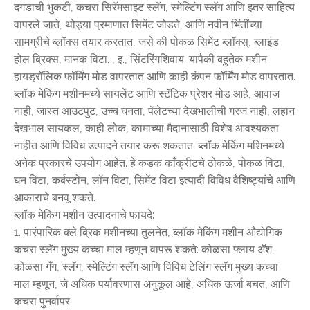
दगडाची भुकटी, कचरा सिरॅमसाइट स्लॅग, स्मेल्टिंग स्लॅग आणि इतर साहित्य
वापरले जाते, थोड्या प्रमाणात सिमेंट जोडते, आणि नवीन भिंतींच्या
सामग्रीचे ब्लॉक्स तयार करतात, जसे की पोकळ सिमेंट ब्लॉक्स्, ब्लाइंड
होल ब्रिक्स, मानक विटा. , इ., सिंटरिंगशिवाय. यापैकी बहुतेक मशीन
हायड्रॉलिक फॉर्मिंग मोड वापरतात आणि काही कंपन फॉर्मिंग मोड वापरतात.
ब्लॉक मेकिंग मशीनमध्ये सायलेंट आणि स्टॅटिक प्रेशर मोड आहे, आवाज
नाही, जास्त आउटपुट, उच्च घनता, पॅलेटच्या देखभालीची गरज नाही, लहान
देखभाल सायकल, काही लोक, कामाच्या मैदानासाठी विशेष आवश्यकता
नाहीत आणि विविध उत्पादने तयार करू शकतात. ब्लॉक मेकिंग मशिनमध्ये
अनेक प्रकारचे उपयोग आहेत. हे कडक काँक्रीटचे ठोकळे, पोकळ विटा,
घन विटा, कर्बस्टोन, लॉन विटा, सिमेंट विटा इत्यादी विविध वैशिष्ट्यांचे आणि
आकाराचे बनवू शकते.
ब्लॉक मेकिंग मशीन उत्पादनाचे फायदे:
1. पारंपारिक क्ले ब्रिक मशीनच्या तुलनेत, ब्लॉक मेकिंग मशीन औद्योगिक
कचरा स्लॅग मुख्य कच्चा माल म्हणून वापरू शकते: कोळसा फ्लाय ॲश,
कोळसा गँग, स्लॅग, स्मेल्टिंग स्लॅग आणि विविध टेलिंग स्लॅग मुख्य कच्चा
माल म्हणून, जे अधिक पर्यावरणास अनुकूल आहे, अधिक ऊर्जा बचत, आणि
कचरा पुनर्वापर.