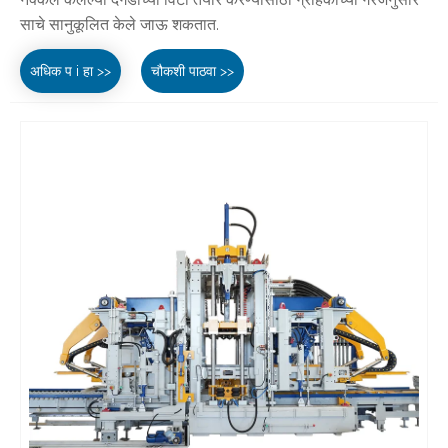
साचे सानुकूलित केले जाऊ शकतात.
अधिक प i हा >>
चौकशी पाठवा >>