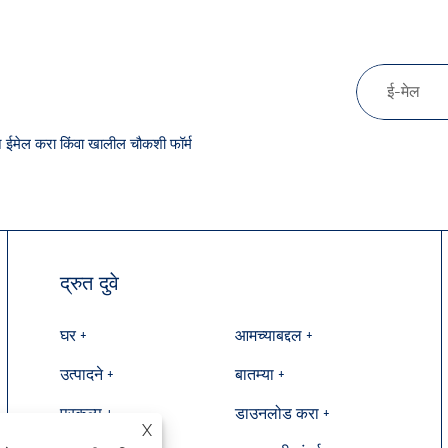
ने ईमेल करा किंवा खालील चौकशी फॉर्म
द्रुत दुवे
घर +
आमच्याबद्दल +
उत्पादने +
बातम्या +
प्रकल्प +
डाउनलोड करा +
X