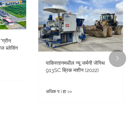
 "ग्रीन
ज ब्लेसिंग

पाकिस्तानमधील न्यू जर्मनी जेनिथ
913SC ब्रिक मशीन (2022)
अधिक प i हा >>