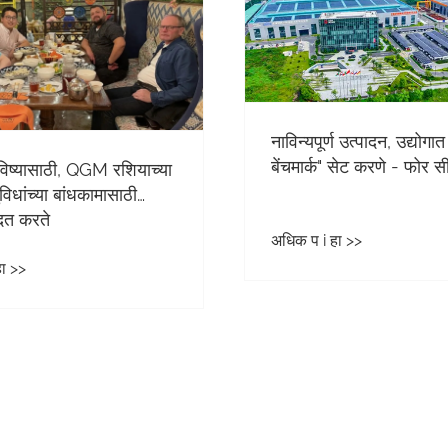
नाविन्यपूर्ण उत्पादन, उद्योगात
बेंचमार्क" सेट करणे - फोर सी
भविष्यासाठी, QGM रशियाच्या
विधांच्या बांधकामासाठी
दत करते
अधिक प i हा >>
ा >>