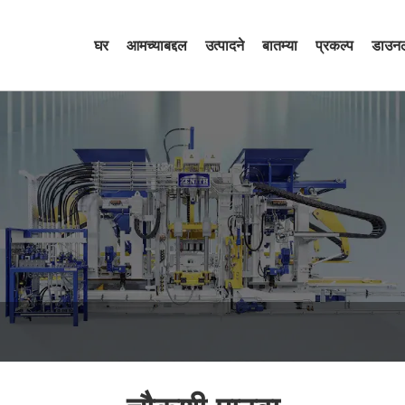
घर
आमच्याबद्दल
उत्पादने
बातम्या
प्रकल्प
डाउन