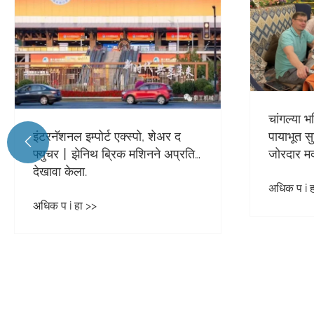
चांगल्या 
इंटरनॅशनल इम्पोर्ट एक्स्पो, शेअर द
पायाभूत सु

फ्युचर丨झेनिथ ब्रिक मशिनने अप्रतिम
जोरदार म
देखावा केला.
अधिक प i ह
अधिक प i हा >>