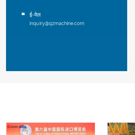
ई-मेल

inquiry@qzmachine.com